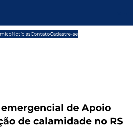
Instag
You
Fa
ômico
Notícias
Contato
Cadastre-se
 emergencial de Apoio
ação de calamidade no RS