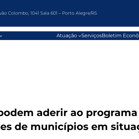
vão Colombo, 1041 Sala 601 – Porto Alegre/RS
Atuação
Serviços
Boletim Econ
podem aderir ao programa
res de municípios em situ