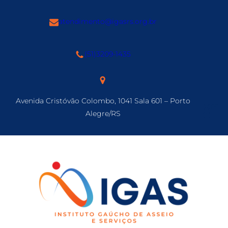
Skip
to
atendimento@igasrs.org.br
content
(51)3209-1435
Avenida Cristóvão Colombo, 1041 Sala 601 – Porto
Insta
You
Alegre/RS
Faceb